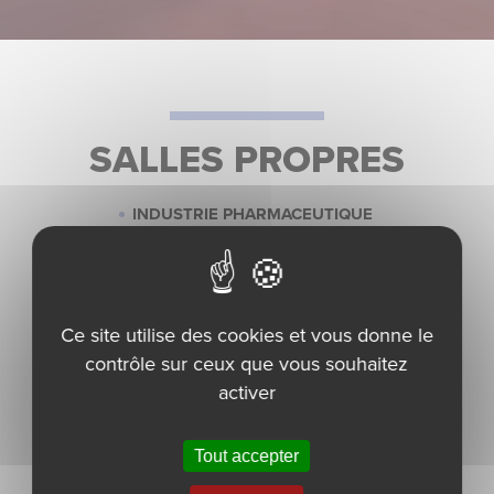
SALLES PROPRES
INDUSTRIE PHARMACEUTIQUE
COSMÉTIQUE
BIOTECHNOLOGIE
LABORATOIRE D’EXPLORATION
FONCTIONNELLE
SECTEURS HOSPITALIER & SANITAIRE
Ce site utilise des cookies et vous donne le
AÉROSPATIALE & ÉLECTRONIQUE
contrôle sur ceux que vous souhaitez
activer
Batimpro : un des leaders
nationaux de la salle propre
Tout accepter
Depuis plus de 30 ans, nous avons investi la Salle