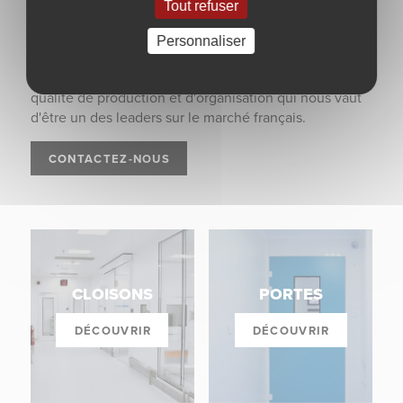
Tout refuser
Propre, un secteur à hautes exigences en termes de
normes et typologie de matériaux. À ce jour, les
Personnaliser
gammes Batimpro répondent aux spécificités les plus
recherchées, dans toutes les classes de propreté. Une
qualité de production et d'organisation qui nous vaut
d'être un des leaders sur le marché français.
CONTACTEZ-NOUS
CLOISONS
PORTES
DÉCOUVRIR
DÉCOUVRIR