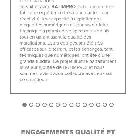
des installations.
Travailler avec
BATIMPRO
a été, encore une
fois, une expérience très concluante. Leur
réactivité, leur capacité à exploiter nos
maquettes numériques et leur savoir-faire
technique a permis de respecter les délais
tout en garantissant la qualité des
installations. Leurs équipes ont été très
efficaces sur le terrain, et les échanges, tant
techniques que numériques, ont été d'une
grande fluidité. Ce projet illustre parfaitement
la valeur ajoutée de BATIMPRO, et nous
sommes ravis d'avoir collaboré avec eux sur
ce chantier. »
1
2
3
4
5
6
7
8
9
10
11
12
13
14
ENGAGEMENTS QUALITÉ ET